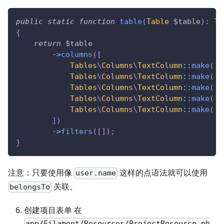
public
static
function
table
(
Table
$table
)
:
Ta
{
return
$table
->
columns
(
[
Tables
\
Columns
\
TextColumn
::
make
(
'n
Tables
\
Columns
\
TextColumn
::
make
(
'd
Tables
\
Columns
\
TextColumn
::
make
(
's
Tables
\
Columns
\
TextColumn
::
make
(
'd
Tables
\
Columns
\
TextColumn
::
make
(
'u
]
)
->
filters
(
[
]
)
;
}
注意：只要使用像
这样的点语法就可以使用
user.name
关联。
belongsTo
创建项目表单 在
app/Filament/Resources/ProjectResource.ph