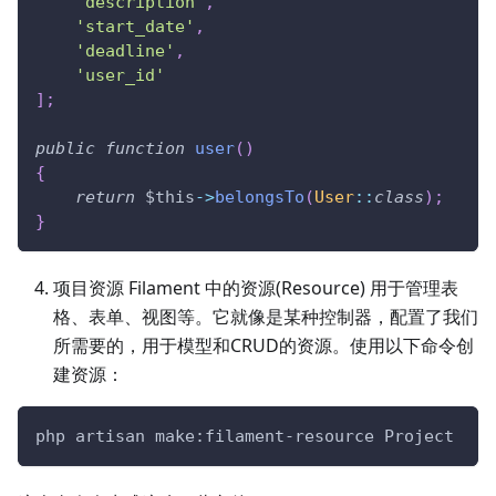
'description'
,
'start_date'
,
'deadline'
,
'user_id'
]
;
public
function
user
(
)
{
return
$this
->
belongsTo
(
User
::
class
)
;
}
项目资源 Filament 中的资源(Resource) 用于管理表
格、表单、视图等。它就像是某种控制器，配置了我们
所需要的，用于模型和CRUD的资源。使用以下命令创
建资源：
php artisan make:filament-resource Project