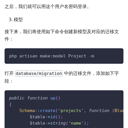
之后，我们就可以用这个用户名密码登录。
模型
接下来，我们将使用如下命令创建新模型及对应的迁移文
件：
php artisan make:model Project 
-m
打开
中的迁移文件，添加如下字
database/migration
段：
public
function
up
(
)
{
Schema
::
create
(
'projects'
,
function
(
Bluep
$table
->
id
(
)
;
$table
->
string
(
'name'
)
;