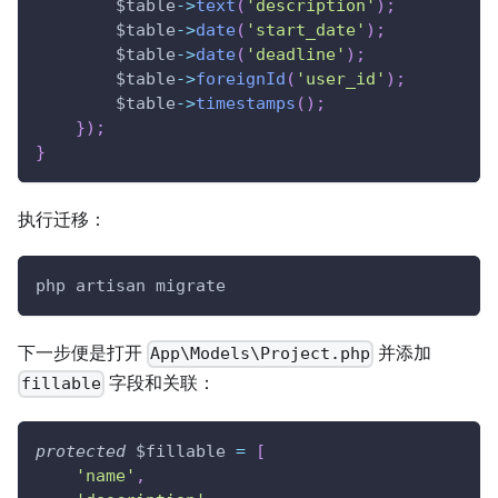
$table
->
text
(
'description'
)
;
$table
->
date
(
'start_date'
)
;
$table
->
date
(
'deadline'
)
;
$table
->
foreignId
(
'user_id'
)
;
$table
->
timestamps
(
)
;
}
)
;
}
执行迁移：
php artisan migrate
下一步便是打开
并添加
App\Models\Project.php
字段和关联：
fillable
protected
$fillable
=
[
'name'
,