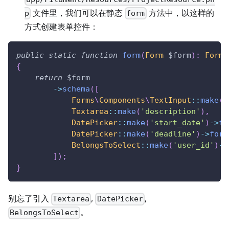
文件里，我们可以在静态
方法中，以这样的
p
form
方式创建表单控件：
public
static
function
form
(
Form
$form
)
:
Form
{
return
$form
->
schema
(
[
Forms
\
Components
\
TextInput
::
make
(
'
Textarea
::
make
(
'description'
)
,
DatePicker
::
make
(
'start_date'
)
->
fo
DatePicker
::
make
(
'deadline'
)
->
form
BelongsToSelect
::
make
(
'user_id'
)
->
]
)
;
}
别忘了引入
,
,
Textarea
DatePicker
。
BelongsToSelect