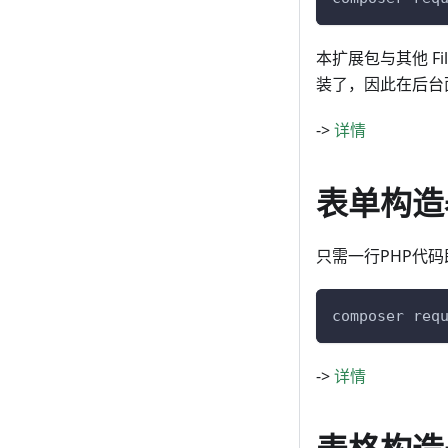
本扩展包与其他 F
装了，因此在后台
->
详情
表单构造
只需一行PHP代
composer req
->
详情