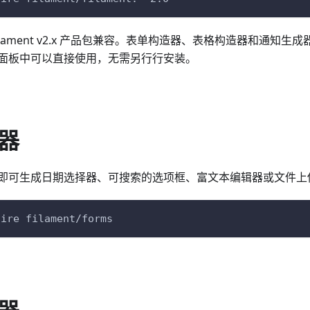
ilament v2.x 产品包兼容。表单构造器、表格构造器和通知
面板中可以直接使用，无需另行行安装。
器
码即可生成日期选择器、可搜索的选项框、富文本编辑器或文件上
uire filament/forms